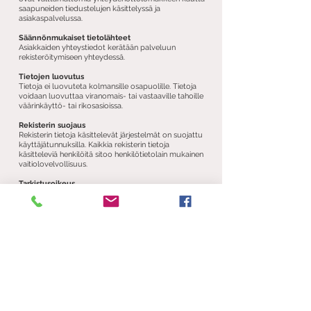
saapuneiden tiedustelujen käsittelyssä ja
asiakaspalvelussa.
Säännönmukaiset tietolähteet
Asiakkaiden yhteystiedot kerätään palveluun
rekisteröitymiseen yhteydessä.
Tietojen luovutus
Tietoja ei luovuteta kolmansille osapuolille. Tietoja
voidaan luovuttaa viranomais- tai vastaaville tahoille
väärinkäyttö- tai rikosasioissa.
Rekisterin suojaus
Rekisterin tietoja käsittelevät järjestelmät on suojattu
käyttäjätunnuksilla. Kaikkia rekisterin tietoja
käsitteleviä henkilöitä sitoo henkilötietolain mukainen
vaitiolovelvollisuus.
Tarkistusoikeus
Asiakkaalla on henkilötietolain 26 §:n mukaisesti
oikeus tarkistaa, mitä tietoja hänestä henkilörekisteriin
on tallennettu. Tarkistuspyyntö tulee lähettää
kirjallisesti rekisterinpitäjälle.
Takaisin etusivulle