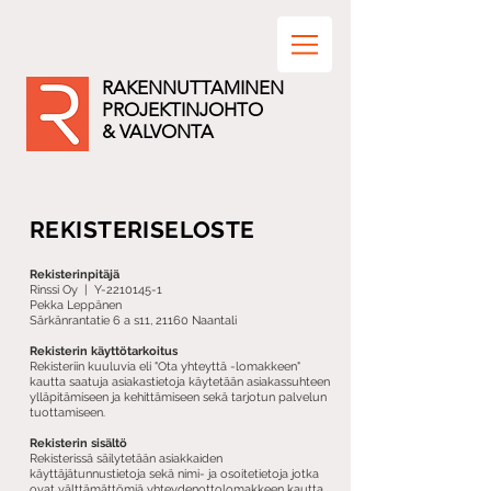
RAKENNUTTAMINEN
PROJEKTINJOHTO
& VALVONTA
REKISTERISELOSTE
Rekisterinpitäjä
Rinssi Oy | Y-2210145-1
Pekka Leppänen
Särkänrantatie 6 a s11, 21160 Naantali
Rekisterin käyttötarkoitus
Rekisteriin kuuluvia eli "Ota yhteyttä -lomakkeen"
kautta saatuja asiakastietoja käytetään asiakassuhteen
ylläpitämiseen ja kehittämiseen sekä tarjotun palvelun
tuottamiseen.
Rekisterin sisältö
Rekisterissä säilytetään asiakkaiden
käyttäjätunnustietoja sekä nimi- ja osoitetietoja jotka
ovat välttämättömiä yhteydenottolomakkeen kautta