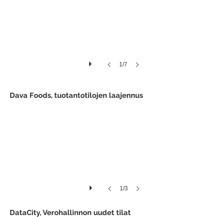
1/7
Dava Foods, tuotantotilojen laajennus
1/3
DataCity, Verohallinnon uudet tilat