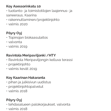
Koy Asessorinkatu 10
• tuotanto- ja toimistotilojen laajennus- ja
saneeraus, Kaarina
• rakennuttaminen/projektinjohto
• valmis 2020
Pöyry Oyj
• Topinojan biokaasulaitos
• valvonta
• valmis 2019
Ravintola Meripaviljonki /HTY
• Ravintola Meripaviljongin kelluva terassi
• projektinjohto
• valmis kevät 2019
Koy Kaarinan Hakaranta
• pihan ja julkisivun uudistus
• projektinjohtopalvelut
• valmis 2018
Pöyry Oyj
• tehdasalueen palokorjaukset, valvonta
• valmis 2018