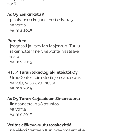
2016.
As Oy Eerikinkatu 5
• pihakannen korjaus, Eerikinkatu 5
• valvonta
• valmis 2015
Pure Hero
• joogasali ja kahvilan laajennus, Turku
• rakennuttaminen, valvonta, vastaava
mestari
• valmis 2015
HTJ / Turun teknologiakiinteistöt Oy
• UrhoCenter toimistotilojen saneeraus
• valvoja, vastaava mestari
• valmis 2015
As Oy Turun Karjalaisten Sirkankulma
• linjasaneeraus 38 asuntoa
• valvonta
• valmis 2015
Veritas eläkevakuutusosakeyhtiö
• päiväkoti Vantaan Kuninkaanmäentielle