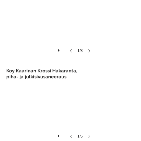
1/8
Lähtötilanne lokakuussa 2017.
Koy Kaarinan Krossi Hakaranta,
piha- ja julkisivusaneeraus
1/6