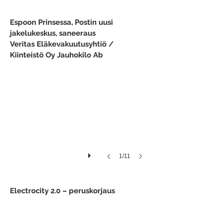
Espoon Prinsessa, Postin uusi
jakelukeskus, saneeraus
Talvi
Veritas Eläkevakuutusyhtiö /
2016.
Kiinteistö Oy Jauhokilo Ab
Matka
leipomosta
Postin
uudeksi
työpisteeksi
alkaa.
1/11
Neuvottelunopat
naputeltu
Electrocity 2.0 – peruskorjaus
seiniin.