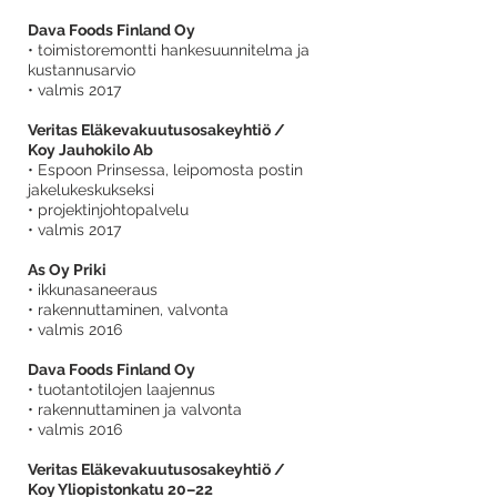
Dava Foods Finland Oy
• toimistoremontti hankesuunnitelma ja
kustannusarvio
• valmis 2017
Veritas Eläkevakuutusosakeyhtiö /
Koy Jauhokilo Ab
• Espoon Prinsessa, leipomosta postin
jakelukeskukseksi
• projektinjohtopalvelu
• valmis 2017
As Oy Priki
• ikkunasaneeraus
• rakennuttaminen, valvonta
• valmis 2016
Dava Foods Finland Oy
• tuotantotilojen laajennus
• rakennuttaminen ja valvonta
• valmis 2016
Veritas Eläkevakuutusosakeyhtiö /
Koy Yliopistonkatu 20–22