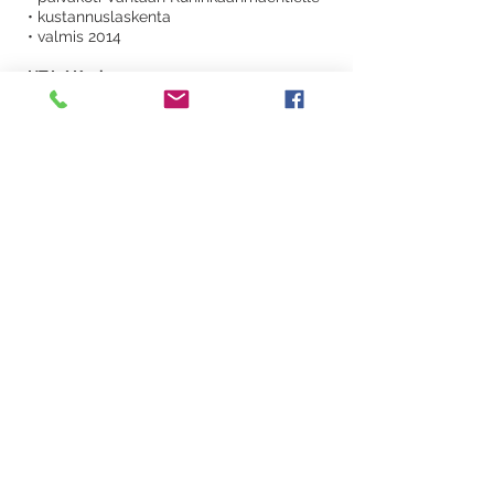
• kustannuslaskenta
• valmis 2014
HTJ / Kesko
• Citymarket Kupittaan uudistus
• valvonta
• valmis 2014
Veritas Eläkevakuutusosakeyhtiö
• 24/7 kuntosalien kustannusarviot
Hämeenlinna ja Kokkola
• konsultointi
• valmis 2014
Tervatori
• kolmen taloyhtiön ikkunanmaalaus-
urakka
• rakennuttaminen ja valvonta
• valmis 2014
As Oy Söderbybacka
• viemäripinnoitukset
• rakennuttaminen ja valvonta
• valmis 2014