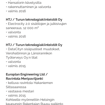
• Hansatorin kävelysilta
• rakennuttaminen ja valvonta
• valmis 2016
HTJ / Turun teknologiakiinteistöt Oy
• Electrocity 2.0 sisätilojen ja julkisivujen
saneeraus, 12 000 m²
• valvonta
• valmis 2016
HTJ / Turun teknologiakiinteistöt Oy
• DataCityn sisäpuoliset muutokset,
Verohallinnon ja Länsirannikon
Työterveys Oy:n tilat
• valvonta
• valmis 2015
Europlan Engineering Ltd /
Ravintola Meripaviljonki
• kelluva ravintola Hakaniemen
Siltasaaressa
• vastaava mestari
• valmis 2015
Kohteelle myönnettiin Helsingin
kaupungin Rakentajan Ruusu palkinto