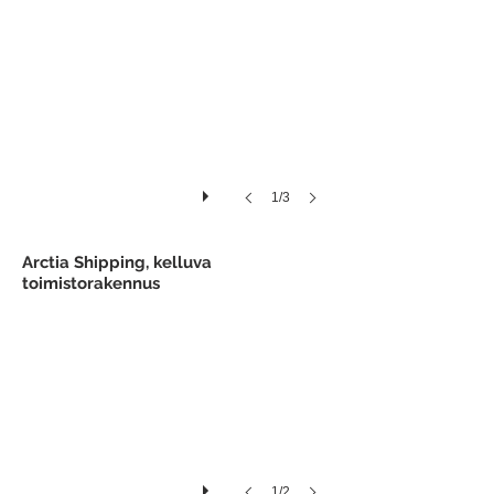
1/3
Kelluva toimisto
Arctia Shipping, kelluva
toimistorakennus
1/2